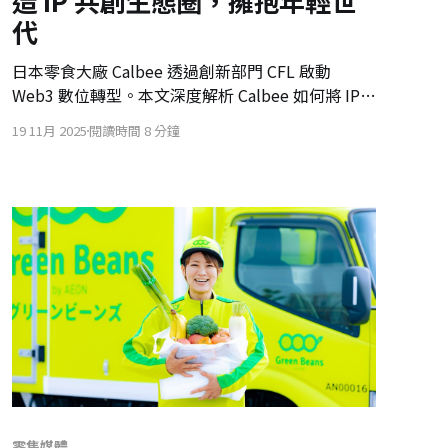
造 IP 共創生態圈，擁抱年輕世
代
日本零食大廠 Calbee 透過創新部門 CFL 啟動
Web3 數位轉型。本文深度解析 Calbee 如何將 IP
策略從「守護」轉變為「推廣」，自主開發區塊鏈
19 11月 2025
閱讀時間 8 分鐘
管理平台「かるれっと」（Karuretto），結合
DID/VC 技術，鼓勵客戶與創作者對「じゃがりこ」
等 IP 進行共創。並了解 Calbee 如何將零食咀嚼聲
視為 IP、佈局 Roblox，以 2030 年 80 億日圓銷售
為目標，為傳統快消品樹立數位新典範。
零售媒體