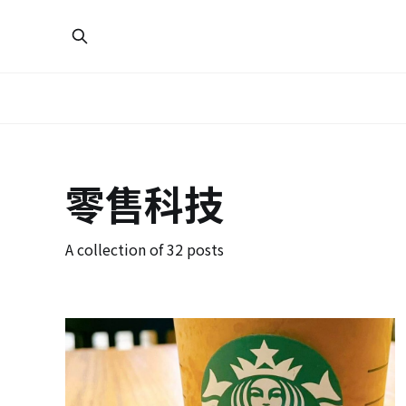
零售科技
A collection of 32 posts