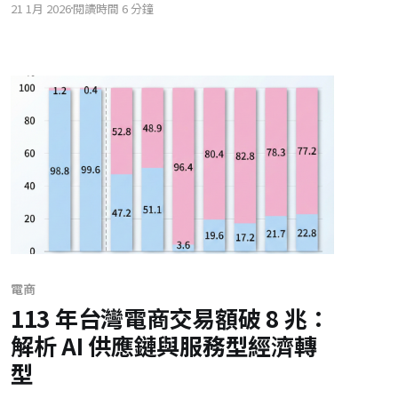
21 1月 2026
閱讀時間 6 分鐘
零售業正從單純賣場轉型為生態系服務協調者，透
過數據與體驗的深度融合，重新定義未來零售競爭
力。
電商
113 年台灣電商交易額破 8 兆：
解析 AI 供應鏈與服務型經濟轉
型