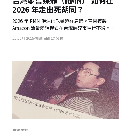
台灣零售媒體（RMN） 如何在
2026 年走出死胡同？
2026 年 RMN 泡沫化危機迫在眉睫。盲目複製
Amazon 流量變現模式在台灣破碎市場行不通。本
文解析日本三大超商（全家、7-11、Lawson）的突
11 12月 2025
閱讀時間 13 分鐘
圍策略，並提出以「AI 預測」與「實體逆襲」取代
收過路費的生存之道。
服飾零售