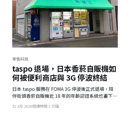
零售科技
taspo 退場，日本香菸自販機如
何被便利商店與 3G 停波終結
日本 taspo 服務在 FOMA 3G 停波後正式退場，陪
伴街頭香菸自販機近 18 年的年齡認證系統也畫下句
點。它的消失不只是技術終止，更帶出便利商店通
31 3月 2026
閱讀時間 5 分鐘
路優勢與過時硬體依賴的零售風險。