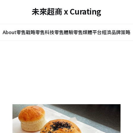
未來超商 x Curating
About
零售戰略
零售科技
零售體驗
零售媒體
平台經濟
品牌策略