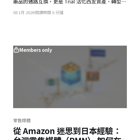
藥品的通路互換，更是 Trial 活化西友資產、轉型零
售系統商的關鍵一步。雙方透過「食 × 藥」數據整
08 1月 2026
閱讀時間 6 分鐘
合，將構建精準的健康 RMN 模型，並以新型態小型
店 Trial GO 在東京挑戰超商霸權。
Members only
零售媒體
從 Amazon 迷思到日本經驗：