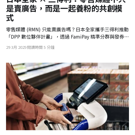
是賣廣告，而是一起養粉的共創模
式
零售媒體 (RMN) 只能賣廣告嗎？日本全家攜手三得利推動
「DPP 數位夥伴計畫」，透過 FamiPay 精準分群與發券實
驗，成功用 75% 的成本達到同樣的回購效果。YeN 深度
29 3月 2025
閱讀時間 5 分鐘
解析這個將 CRM 升級為「精準養粉」的共創模式。