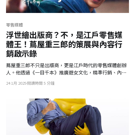
零售媒體
浮世繪出版商？不，是江戶零售媒
體王！蔦屋重三郎的策展與內容行
銷啟示錄
蔦屋重三郎不只是出版商，更是江戶時代的零售媒體創辦
人。他透過《一目千本》推廣遊女文化，精準行銷、內容
策展與眾籌思維如出一轍今日的亞馬遜與零售媒體平台。
24 1月 2025
閱讀時間 5 分鐘
推薦日劇《大膽狂徒～蔦重繁華如夢故事》，一起回溯這
位策展狂徒的行銷智慧。