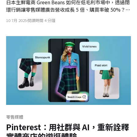
日本生鮮電商 Green Beans 如何在低毛利市場中，透過閉
環行銷讓零售媒體廣告營收成長 5 倍、購買率破 50%？深
入解析其四大支柱，並探討 AI 搜尋時代下零售業的突圍之
10 7月 2025
閱讀時間 4 分鐘
道，搶佔未來消費入口！
零售媒體
Pinterest：用社群與 AI，重新詮釋
實體商店的遊逛體驗