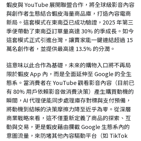
蝦皮與 YouTube 展開聯盟合作，將全球級影音內容
與創作者生態結合蝦皮海量商品庫，打造內容電商
新局。這套模式在東南亞已成功驗證，2025 年第三
季便帶動了東南亞訂單量高達 30% 的季成長。如今
這套模式正式引進台灣，讓賣家能一鍵連結超過 15
萬名創作者，並提供最高達 13.5% 的分潤。
這意味以此合作為基礎，未來的購物入口將不再局
限於蝦皮 App 內，而是全面延伸至 Google 的全生
態系。當消費者在 YouTube 觀看影音內容（目前已
有 80% 用戶依賴影音做消費決策）產生購買動機的
瞬間，AI 代理便能同步處理庫存對標與支付預備，
將動機到結帳的決策摩擦力降至近乎為零。從深層
商業戰略來看，這不僅重新定義了商品的探索、互
動與交易，更是蝦皮藉由攔截 Google 生態系內的
意圖流量，來防堵其他內容驅動平台（如 TikTok