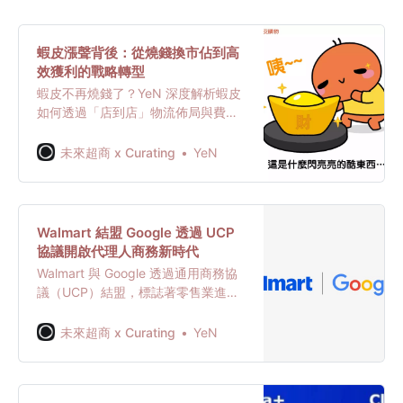
蝦皮漲聲背後：從燒錢換市佔到高
效獲利的戰略轉型
蝦皮不再燒錢了？YeN 深度解析蝦皮
如何透過「店到店」物流佈局與費率
調整，從補貼戰轉向全面獲利。面對
霸主的流量收割，台灣賣家與競爭對
未來超商 x Curating
YeN
手該如何應對？
Walmart 結盟 Google 透過 UCP
協議開啟代理人商務新時代
Walmart 與 Google 透過通用商務協
議（UCP）結盟，標誌著零售業進入
「代理人商務」時代。這不僅是防禦
Amazon 的戰略，更顯示 Walmart 正
未來超商 x Curating
YeN
從 App 轉型為 AI 時代的實體物流基
礎設施。未來，擁有 API 可呼叫的物
流能力，將取代流量成為零售業者與