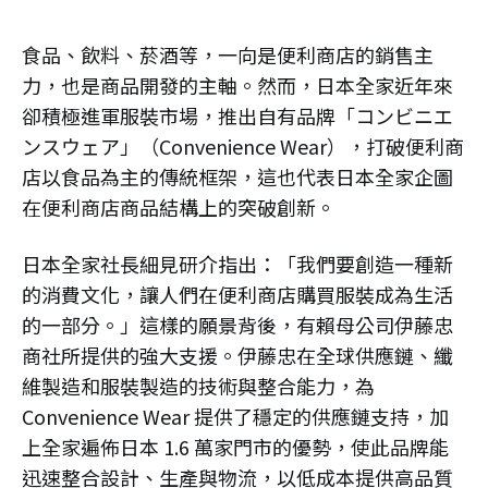
食品、飲料、菸酒等，一向是便利商店的銷售主
力，也是商品開發的主軸。然而，日本全家近年來
卻積極進軍服裝市場，推出自有品牌「コンビニエ
ンスウェア」（Convenience Wear），打破便利商
店以食品為主的傳統框架，這也代表日本全家企圖
在便利商店商品結構上的突破創新。
日本全家社長細見研介指出：「我們要創造一種新
的消費文化，讓人們在便利商店購買服裝成為生活
的一部分。」這樣的願景背後，有賴母公司伊藤忠
商社所提供的強大支援。伊藤忠在全球供應鏈、纖
維製造和服裝製造的技術與整合能力，為
Convenience Wear 提供了穩定的供應鏈支持，加
上全家遍佈日本 1.6 萬家門市的優勢，使此品牌能
迅速整合設計、生產與物流，以低成本提供高品質