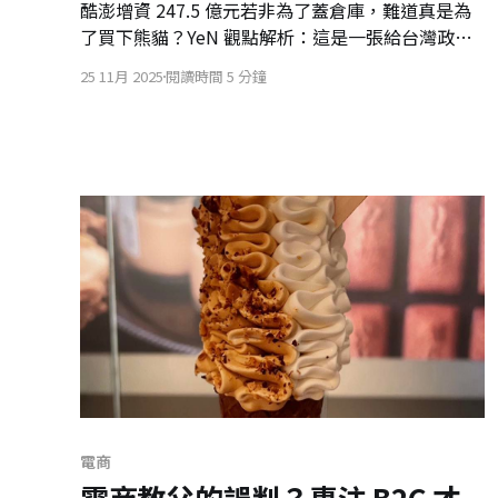
酷澎增資 247.5 億元若非為了蓋倉庫，難道真是為
了買下熊貓？YeN 觀點解析：這是一張給台灣政府
的「投名狀」，更是一場跳脫餐飲外送，直接搶奪
25 11月 2025
閱讀時間 5 分鐘
機車運能以實現「電商小時達」的物流戰爭。
電商
電商教父的誤判？專注 B2C 才