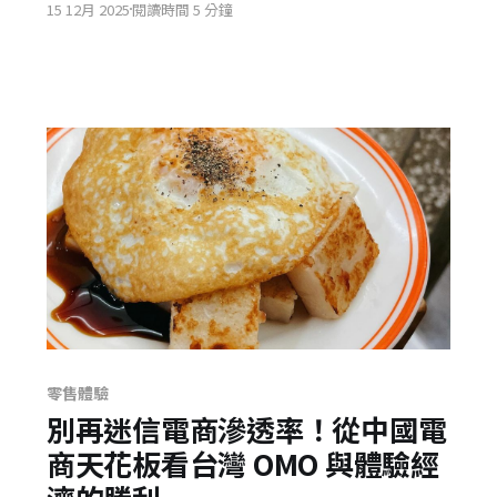
15 12月 2025
閱讀時間 5 分鐘
售是護城河還是錢坑？為何品牌必須從流量思維轉
向效率思維？
零售體驗
別再迷信電商滲透率！從中國電
商天花板看台灣 OMO 與體驗經