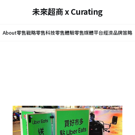
未來超商 x Curating
About
零售戰略
零售科技
零售體驗
零售媒體
平台經濟
品牌策略