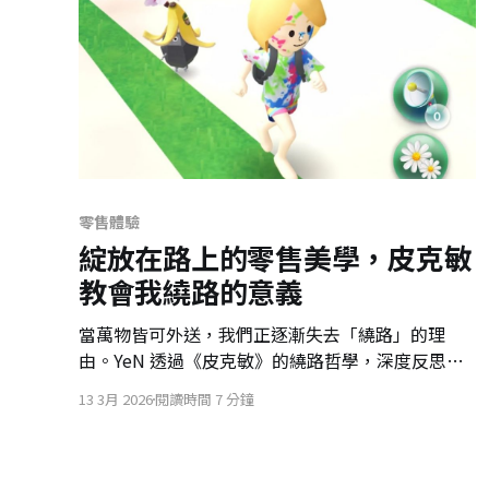
零售體驗
綻放在路上的零售美學，皮克敏
教會我繞路的意義
當萬物皆可外送，我們正逐漸失去「繞路」的理
由。YeN 透過《皮克敏》的繞路哲學，深度反思零
售業的到店理由：為什麼一朵虛擬花朵，能讓人心
13 3月 2026
閱讀時間 7 分鐘
甘情願多花二十分鐘？本文解構如何將冷冰冰的店
鋪轉化為具備敘事能力的場景，看全家如何透過遊
戲機制佔領「優先路徑選擇權」，找回零售業最珍