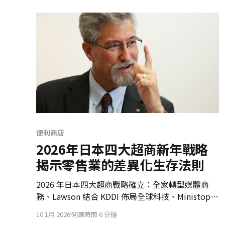
貴的情緒資產。
便利商店
2026年日本四大超商新年戰略
揭示零售業的差異化生存法則
2026 年日本四大超商戰略確立：全家轉型媒體商
務、Lawson 結合 KDDI 佈局全球科技、Ministop
回歸食安根本、7-Eleven 拒絕價格戰並深耕供應
10 1月 2026
閱讀時間 6 分鐘
鏈。YeN 解析日本零售業如何從同質競爭走向分眾