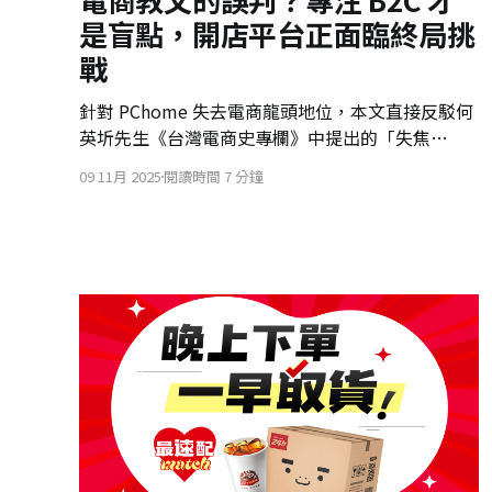
是盲點，開店平台正面臨終局挑
戰
針對 PChome 失去電商龍頭地位，本文直接反駁何
英圻先生《台灣電商史專欄》中提出的「失焦
論」。核心觀點認為，敗因不在於戰線分散，而在
09 11月 2025
閱讀時間 7 分鐘
於資本投入、營運效率，以及商品結構被 momo 全
面超越。此外，momo 發展 mo 店+、RMN 等多角
化經營，實為面對電商低價化與毛利率壓力下的必
要商業模式調整與生存策略。最後，本文提出警
示：在零售大者恆大趨勢下，開店平台才是真正面
臨終局挑戰的一方。