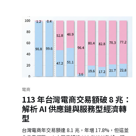
演化，並反思台灣零售業缺乏差異化戰略的現況，
點出未來生存的關鍵在於定義自我而非盲目跟風。
電商
113 年台灣電商交易額破 8 兆：
解析 AI 供應鏈與服務型經濟轉
型
台灣電商年交易額達 8.1 兆，年增 17.8%，但這並