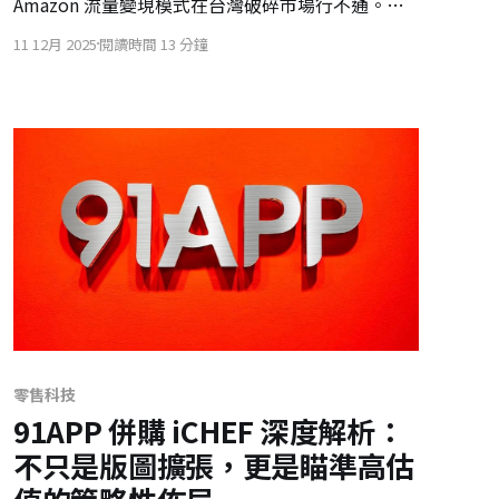
Amazon 流量變現模式在台灣破碎市場行不通。本
文解析日本三大超商（全家、7-11、Lawson）的突
11 12月 2025
閱讀時間 13 分鐘
圍策略，並提出以「AI 預測」與「實體逆襲」取代
收過路費的生存之道。
零售科技
91APP 併購 iCHEF 深度解析：
不只是版圖擴張，更是瞄準高估