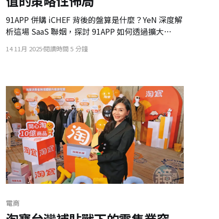
值的策略性佈局
91APP 併購 iCHEF 背後的盤算是什麼？YeN 深度解
析這場 SaaS 聯姻，探討 91APP 如何透過擴大
TAM（市場規模）與整合餐飲數據，突破估值天花
14 11月 2025
閱讀時間 5 分鐘
板，並可能正在為未來的「策略性退場」佈局。
電商
淘寶台灣補貼戰下的零售業突