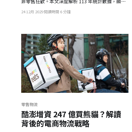
非零售狂歡。本文深度解析 113 年統計數據，顯示
AI 供應鏈如何撐起 B2B 江山，並探討 B2C 成長點
24 12月 2025
閱讀時間 6 分鐘
如何轉向服務、旅遊與金融整合。
零售物流
酷澎增資 247 億買熊貓？解讀
背後的電商物流戰略