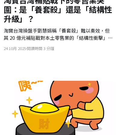
圍：是「養套殺」還是「結構性
升級」？
淘寶台灣操盤手劉慧娟稱「養套殺」難以奏效，但
其 20 億元補貼戰對本土零售業的「結構性衝擊」不
容忽視。本文深入分析其戰略升級，並提供台灣業
24 10月 2025
閱讀時間 3 分鐘
者在價格戰外，透過「服務加值化」和「合規性優
勢」突圍的實戰指南。