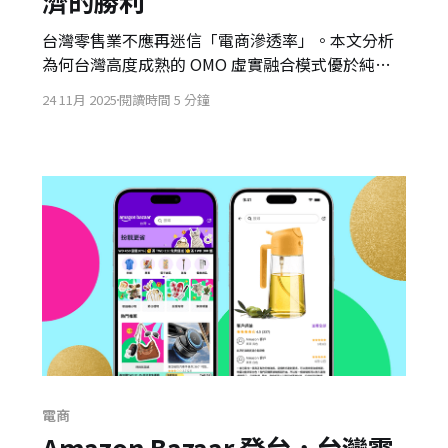
濟的勝利
台灣零售業不應再迷信「電商滲透率」。本文分析
為何台灣高度成熟的 OMO 虛實融合模式優於純電
商，並透過中國雙 11 的衰退與服務經濟的崛起，論
24 11月 2025
閱讀時間 5 分鐘
證「體驗經濟」才是未來零售競爭力的核心指標。
電商
Amazon Bazaar 登台，台灣零