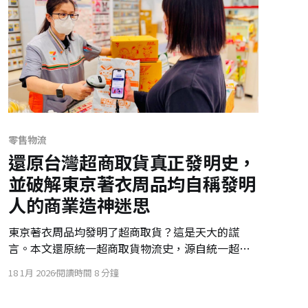
零售物流
還原台灣超商取貨真正發明史，
並破解東京著衣周品均自稱發明
人的商業造神迷思
東京著衣周品均發明了超商取貨？這是天大的謊
言。本文還原統一超商取貨物流史，源自統一超商
赴日考察與博客來聯手的系統創新。商業模式的成
18 1月 2026
閱讀時間 8 分鐘
功在於規模化複製與生態系整合，而非單一賣家的
提案。誠實是商業的底線，別讓個人造神抹滅了產