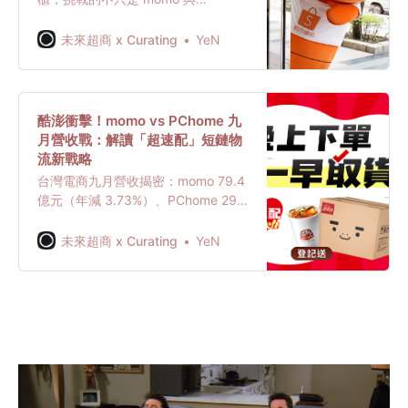
PChome，更可能撼動超商與量販超
市的冷鏈市場。當冷凍物流成為平台
未來超商 x Curating
YeN
競爭新核心，零售業的物流控制權之
戰正悄然開打。
酷澎衝擊！momo vs PChome 九
月營收戰：解讀「超速配」短鏈物
流新戰略
台灣電商九月營收揭密：momo 79.4
億元（年減 3.73%）、PChome 29.1
億元，兩大巨頭面臨酷澎衝擊。文章
深度解析 PChome 與統一超商「超速
未來超商 x Curating
YeN
配」服務的戰略意義，看台灣電商如
何透過整合物流網絡，建構「短鏈物
流」新典範，迎戰極速配送時代。