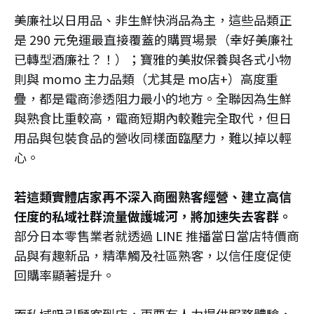
美廉社以日用品、非生鮮快消品為主，這些品類正
是 290 元免運最直接覆蓋的購買場景（幸好美廉社
已轉型酒廉社？！）；寶雅的美妝保養與各式小物
則與 momo 主力品類（尤其是 mo店+）高度重
疊，都是電商滲透阻力最小的地方。全聯因為生鮮
與熟食比重較高，電商短期內較難完全取代，但日
用品與包裝食品的營收同樣面臨壓力，難以掉以輕
心。
若這類實體店家再不深入商圈熟客經營、建立高信
任度的私域社群流量做護城河，將加速失去客群。
部分日本零售業者就透過 LINE 推播當日當店特價商
品與有趣新品，精準觸及社區熟客，以信任度促使
回購率顯著提升。