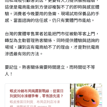
而私域吸引顧客到店，更要有人力提供服務體驗，
這便是電商能做到方便卻複製不了的即時與感官體
驗。消費者今晚要用的急需、現場試用保養品的手
感、當面諮詢的信任感，仍只有實體門市能給。
台灣的實體零售業者若能把門市從被動等客上門，
轉型為主動管理熟客關係、同時提供體驗與諮詢的
場域，讓到店有電商給不了的理由，才是對抗電商
滲透最有效的方法。
要記住，熟客關係需要時間建立，而時間從不等
人！
蝦皮冷鏈布局揭露新戰線：從當日
到貨到冷凍櫃爭奪，零售誰先退？
蝦皮推當日到貨、布局店到店冷凍
櫃，挑戰的不只是 momo 與