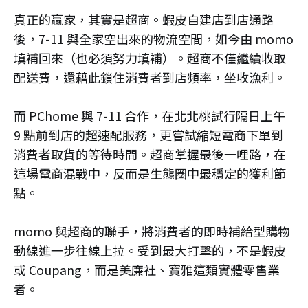
真正的贏家，其實是超商。蝦皮自建店到店通路
後，7-11 與全家空出來的物流空間，如今由 momo
填補回來（也必須努力填補）。超商不僅繼續收取
配送費，還藉此鎖住消費者到店頻率，坐收漁利。
而 PChome 與 7-11 合作，在北北桃試行隔日上午
9 點前到店的超速配服務，更嘗試縮短電商下單到
消費者取貨的等待時間。超商掌握最後一哩路，在
這場電商混戰中，反而是生態圈中最穩定的獲利節
點。
momo 與超商的聯手，將消費者的即時補給型購物
動線進一步往線上拉。受到最大打擊的，不是蝦皮
或 Coupang，而是美廉社、寶雅這類實體零售業
者。