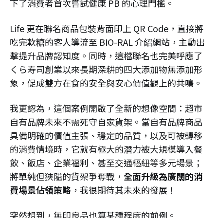
下了消費者首次嘗試健康 PB 的心理門檻。​
Life 更在聯名商品包裝背面印上 QR Code，直接將
吃完軟糖的客人導流至 BIO-RAL 介紹網站，主動出
擊提升品牌認知度。同時，這檔聯名也完美呼應了
くら寿司創業以來長期深耕的四大添加物無添加形
象，促成雙方在食的安全與安心價值觀上的共鳴。​
我更認為，這個案例開啟了全新的想像空間：超市
自有品牌未來不需死守自家貨架。​當自有品牌商品
具備明確的價值主張、穩定的品質，以及可被轉移
的消費情境時，它就有極大的潛力被大規模導入餐
飲、飯店、企業福利、甚至交通樞紐等多元場景；
將單純但狹隘的貨架爭奪戰，
全面升級為廣闊的消
費場景佔領策略
，我很期待其未來的發展！
​突然想到，無印良品也算某種程度的前例。