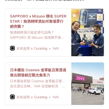
SAPPORO x Mizuno 聯名 SUPER
STAR！無酒精啤酒如何靠場景行
銷突圍？
無酒精啤酒只能是替代品嗎？
SAPPORO 與 Mizuno 強強聯手推出
「SUPER STAR」，將產品重新定位
為運動後的「自我獎勵」。看日本大
未來超商 x Curating
YeN
廠如何深入跑站研發，用微苦風味與
專業背書打破心理牴觸，在紅海市場
中靠著場景創造切出全新藍海。
日本藥妝 Cosmos 進軍飯店業透過
複合開發鎖定觀光集客力
日本藥妝異類 Cosmos 進軍飯店業，
首店選址宮崎。YeN 深度解析其「一
樓藥妝、高樓飯店」的開發策略，如
何透過空間整合鎖定觀光客流量，並
未來超商 x Curating
YeN
探討這場關乎家族接班與企業 DNA
轉型的跨界挑戰，看低價藥妝王者如