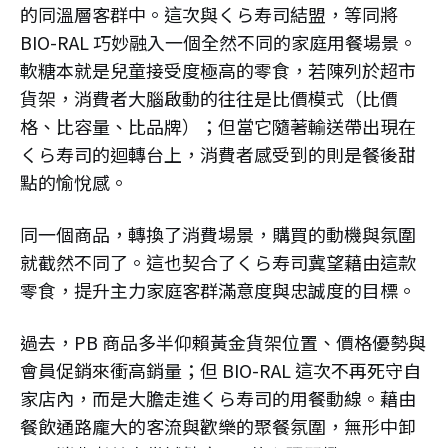
的同溫層客群中。​這次與くら寿司結盟，等同將
BIO-RAL 巧妙融入一個全然不同的家庭用餐場景。
軟糖本就是兒童接受度極高的零食，若陳列於超市
貨架，消費者大腦啟動的往往是比價模式（比價
格、比容量、比品牌）；但當它隨著輸送帶出現在
くら寿司的迴轉台上，消費者感受到的則是餐後甜
點的愉悅感。
​同一個商品，轉換了消費場景，購買的動機與氛圍
就截然不同了。這也契合了くら寿司冀望藉由這款
零食，提升主力家庭客群滿意度與忠誠度的目標。​
過去，PB 商品多半仰賴黃金貨架位置、價格優勢與
會員促銷來衝高銷量；但 BIO-RAL 這次不再死守自
家店內，而是大膽走進くら寿司的用餐動線。藉由
餐飲通路龐大的客流與歡樂的聚餐氛圍，無形中卸