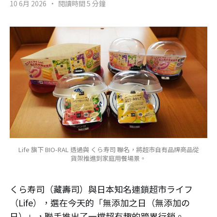
10 6月 2026
•
閱讀時間 5 分鐘
Life 旗下 BIO-RAL 透過與 くら寿司 聯名，將超市自有品牌商品從
貨架推進到家庭用餐場景。
くら寿司（藏壽司）與日本知名連鎖超市ライフ
（Life），選在今天的「無添加之日（無添加の
日）」，聯手推出了一檔超有趣的跨界行銷。