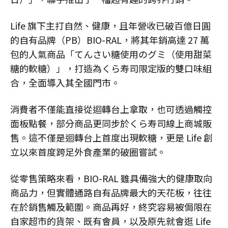
Life 旗下主打自然、健康，且年營收已破百億日圓
的自有品牌（PB）BIO-RAL，將其年銷高達 27 萬
包的人氣商品「てんさい糖使用のグミ（使用甜菜
糖的軟糖）」，打造為くら寿司限定版的雙口味組
合，全面導入其全國門市。​
消費者不僅能直接從迴轉台上拿取，也可透過觸控
面板點餐，部分商品更同步於くら寿司線上商城販
售。這不僅是迴轉台上首度出現軟糖，更是 Life 創
立以來首度跨足外食產業的破圈嘗試。​
從零售策略來看，BIO-RAL 雖具備強大的健康取向
商品力，但實體通路自有品牌最大的天花板，往往
在於銷售觸及範圍。商品再好，終究容易被侷限在
自家超市的貨架、既有會員，以及原先就會逛 Life