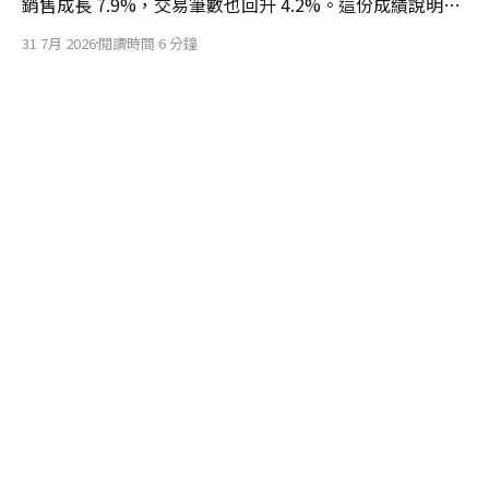
銷售成長 7.9%，交易筆數也回升 4.2%。這份成績說明，
星巴克投入人力、訂單流程與門市空間的改造，已開始把
31 7月 2026
閱讀時間 6 分鐘
顧客重新帶回門市。