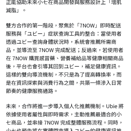
正能協助未來小七在商品開發與服務設計上「增肌
減脂」。
雙方合作的第一階段，聚焦於「7NOW」即時配送
服務與「ユビー」症狀查詢工具的整合：當使用者
透過ユビー查詢身體狀況時，系統會推薦所需商
品，並導流至 7NOW 完成配送；反過來，若使用者
在 7NOW 購買感冒藥、營養補給品等健康相關商品
後，平台也會引導其回到ユビー，補足健康資訊。
這樣的雙向導流機制，不只是為了提高轉換率，而
是在資訊探索與消費行為之間，共築一條滲入日常
節奏的健康服務通路。
未來，合作將進一步導入個人化推薦機制。Ubie 將
依據使用者屬性與即時需求，主動推薦最適合的小
七商品，並串接 7NOW 完成整體服務流程。同時，
小七也預告將在實體門市導入ユビー的健康資訊推