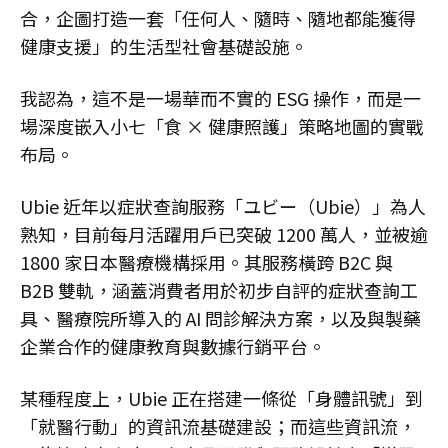
合，企圖打造一套「任何人、隨時、隨地都能獲得
健康支援」的生活型社會基礎設施。
我認為，這不是一場華而不實的 ESG 操作，而是一
場深度嵌入小七「食 × 健康照護」策略地圖的實戰
布局。
Ubie 近年以症狀查詢服務「ユビー（Ubie）」為人
熟知，目前每月活躍用戶已突破 1200 萬人，並被逾
1800 家日本醫療機構採用。其服務橫跨 B2C 與
B2B 雙軌，涵蓋消費者用於初步自評的症狀查詢工
具、醫療院所導入的 AI 問診解決方案，以及與製藥
企業合作的健康教育與數據行銷平台。
某種程度上，Ubie 正在搭建一條從「身體訊號」到
「就醫行動」的資訊流基礎建設；而這些資訊流，