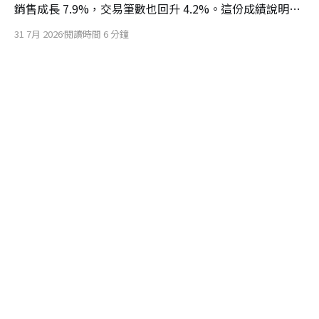
銷售成長 7.9%，交易筆數也回升 4.2%。這份成績說明，
星巴克投入人力、訂單流程與門市空間的改造，已開始把
31 7月 2026
閱讀時間 6 分鐘
顧客重新帶回門市。