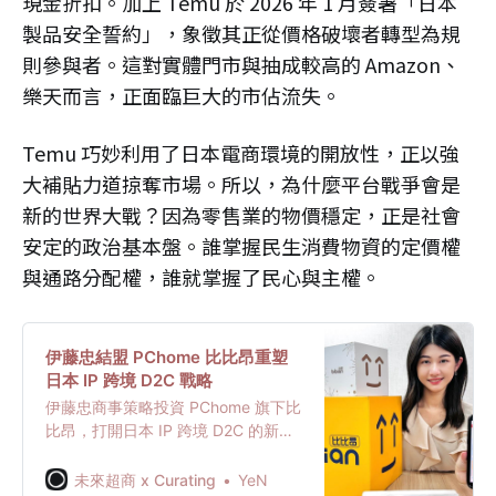
現金折扣。加上 Temu 於 2026 年 1 月簽署「日本
製品安全誓約」，象徵其正從價格破壞者轉型為規
則參與者。這對實體門市與抽成較高的 Amazon、
樂天而言，正面臨巨大的市佔流失。
Temu 巧妙利用了日本電商環境的開放性，正以強
大補貼力道掠奪市場。所以，為什麼平台戰爭會是
新的世界大戰？因為零售業的物價穩定，正是社會
安定的政治基本盤。誰掌握民生消費物資的定價權
與通路分配權，誰就掌握了民心與主權。
伊藤忠結盟 PChome 比比昂重塑
日本 IP 跨境 D2C 戰略
伊藤忠商事策略投資 PChome 旗下比
比昂，打開日本 IP 跨境 D2C 的新商
業模式。這不僅試圖打破傳統經銷剝
削，更能鞏固 PChome 在御宅經濟的
未來超商 x Curating
YeN