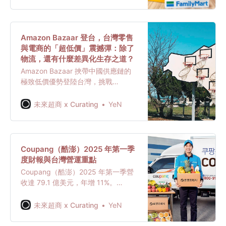
護城河，並展現了兩大商社間高度的
資本實用主義與非對稱競爭優勢。
Amazon Bazaar 登台，台灣零售
與電商的「超低價」震撼彈：除了
物流，還有什麼差異化生存之道？
Amazon Bazaar 挾帶中國供應鏈的
極致低價優勢登陸台灣，挑戰
Coupang 和本土電商。這篇文章分析
Bazaar 的服務模式、Amazon 在台
未來超商 x Curating
YeN
灣的雙重角色，並探討本土零售業在
面對國際巨頭降維打擊時，除了超快
速物流外，更應轉向「會員、服務、
生態圈」深耕，以尋求長期的差異化
Coupang​（酷澎）2025 年第一季
生存之道。
度財報與台灣​營運重點
Coupang（酷澎）2025 年第一季營
收達 79.1 億美元，年增 11%。
Coupang Eats 及台灣市場為主要成
長動能，毛利率顯著提升，挑戰台灣
未來超商 x Curating
YeN
電商市場低毛利困境，持續擴大商品
線與物流佈局。