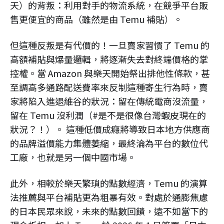
天）的背叛：利用對手的物流系統，在競爭平台販
售更便宜的商品（雖然是由 Temu 補貼）。
但這種反叛是有代價的！一旦賣家習慣了 Temu 的
高額補貼與爆量邏輯，將逐漸失去對終端價格的掌
控權。當 Amazon 與樂天開始祭出排他性條款，甚
至調高多通路配送費率來反制這種寄生行為時，賣
家將陷入進退維谷的狀況：留在傳統電商沒流量，
留在 Temu 沒利潤（#是不是很像台灣蝦皮現在的
狀況？！）。 這種低價成癮將導致日本地方供應商
的品牌溢價能力集體萎縮，最終淪為平台的數位代
工廠，也就是另一個中國市場。
此外，相較於樂天繁瑣的點數經濟，Temu 的演算
法推薦與平台補貼更為粗暴有效。對處於通膨焦慮
的日本民眾來說，未來的點數回饋，遠不如當下的