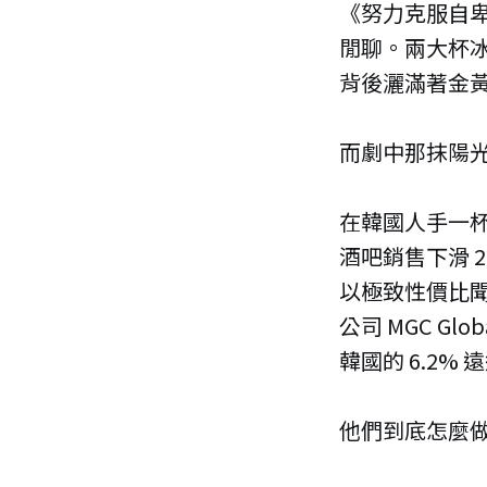
《努力克服自
閒聊。兩大杯
背後灑滿著金
而劇中那抹陽光般
在韓國人手一杯
酒吧銷售下滑 
以極致性價比聞名
公司 MGC Gl
韓國的 6.2%
他們到底怎麼