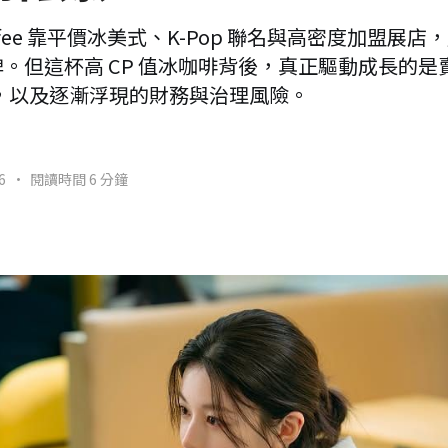
 Coffee 靠平價冰美式、K-Pop 聯名與高密度加盟展
。但這杯高 CP 值冰咖啡背後，真正驅動成長的是
飛輪，以及逐漸浮現的財務與治理風險。
6
•
閱讀時間 6 分鐘