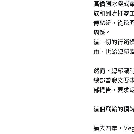
高價刨冰變成單人
族和到處打零工
傳樞紐，從孫興慜
周邊。
這一切的行銷
由，也給總部
然而，總部讓
總部曾發文要
部提告，要求
這個飛輪的頂
過去四年，Meg