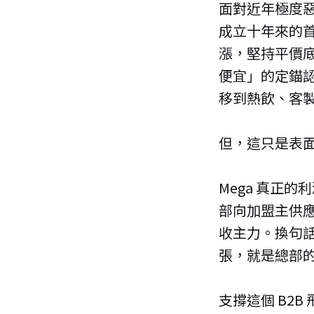
面對近年極度惡
成立十年來的
漲，堅持平價底
便宜」的定錨認
移到熱飲、客
但，這只是表
Mega 真正
部向加盟主供應
收主力。換句話
張，就是總部
支撐這個 B2