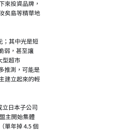
下來投資品牌，
汝矣島等精華地
韓元；其中光是短
的脆弱，甚至讓
大型超市
外界多推測，可能是
主建立起來的輕
式成立日本子公司
當加盟主開始集體
年掉 4.5 個