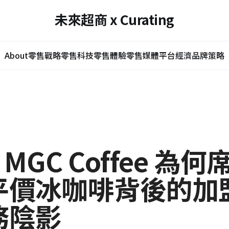
未來超商 x Curating
About
零售戰略
零售科技
零售體驗
零售媒體
平台經濟
品牌策略
 MGC Coffee 為
平價冰咖啡背後的加
務陰影