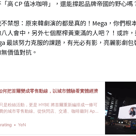
「高 CP 值冰咖啡」，還能撐起品牌帝國的野心嗎
不禁想：原來韓劇演的都是真的！Mega，你們根
的八人會中，另外七個壓榨黃東滿的人吧？！或許，
ega 最該努力克服的課題，有光必有影，亮麗影劇
的無價值對抗。
ITY 如何把首爾變成零售動線，以城市體驗看實體經濟
TY 不只是粉絲活動，更是 HYBE 將首爾重新編排成一條可
費的城市零售動線。從快閃店、交通、咖啡廳到 App
現了體驗經濟與實體零售的新關係。
ating
YeN