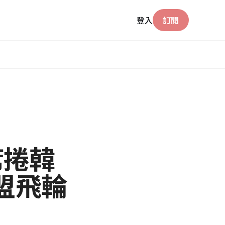
登入
訂閱
何席捲韓
盟飛輪