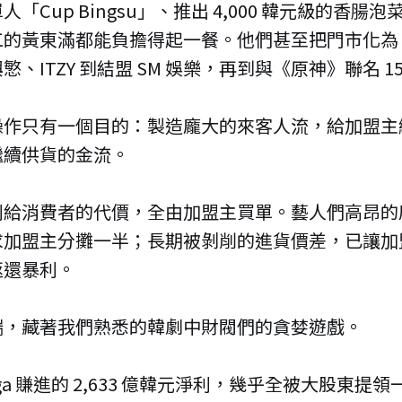
「Cup Bingsu」、推出 4,000 韓元級的香腸
的黃東滿都能負擔得起一餐。他們甚至把門市化為 K-
、ITZY 到結盟 SM 娛樂，再到與《原神》聯名 15 
操作只有一個目的：製造龐大的來客人流，給加盟主
繼續供貨的金流。
利給消費者的代價，全由加盟主買單。藝人們高昂的
求加盟主分攤一半；長期被剝削的進貨價差，已讓加
返還暴利。
端，藏著我們熟悉的韓劇中財閥們的貪婪遊戲。
a 賺進的 2,633 億韓元淨利，幾乎全被大股東提領一