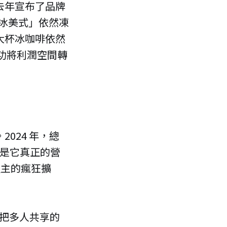
去年宣布了品牌
冰美式」依然凍
大杯冰咖啡依然
成功將利潤空間轉
024 年，總
才是它真正的營
盟主的瘋狂擴
，把多人共享的