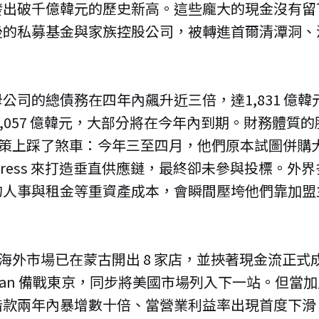
發出破千億韓元的歷史新高。這些龐大的現金沒有留
後的私募基金與家族控股公司，被轉進首爾清潭洞、
。
公司的總債務在四年內飆升近三倍，達1,831 億
1,057 億韓元，大部分將在今年內到期。財務體質
大決策上踩了煞車：今年三至四月，他們原本試圖併購
 Express 來打造垂直供應鏈，最終卻未參與投標。
的人事與租金等重資產成本，會瞬間壓垮他們靠加盟
。
 在海外市場已在蒙古開出 8 家店，並挾著現金流正
 Japan 備戰東京，同步將美國市場列入下一站。但
款兩年內暴增數十倍、當營業利益率出現首度下滑（單