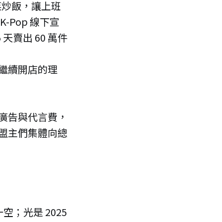
泡菜炒飯，讓上班
Pop 線下宣
天賣出 60 萬件
繼續開店的理
廣告與代言費，
盟主們集體向總
空；光是 2025